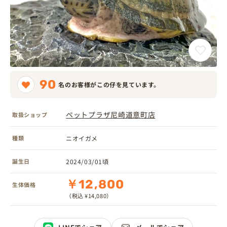
90
名のお客様がこの仔を見ています。
ペットプラザ尼崎道意町店
取扱ショップ
種類
ニオイガメ
誕生日
2024/03/01頃
￥12,800
生体価格
（税込 ¥14,080）