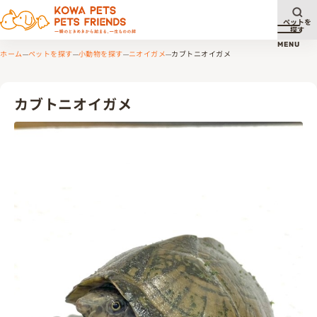
ペットを
探す
メニュ
MENU
ホーム
ペットを探す
小動物を探す
ニオイガメ
カブトニオイガメ
カブトニオイガメ