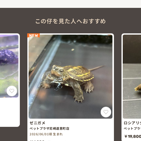
この仔を見た人へおすすめ
NEW
ゼニガメ
ロシアリ
ペットプラザ尼崎道意町店
ペットプラ
2026/06/01頃 生まれ
￥19,80