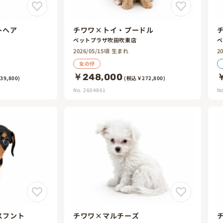
トヘア
チワワ×トイ・プードル
ペットプラザ吹田吹東店
ペ
2026/05/15頃 生まれ
2
女の仔
￥248,000
￥
9,800)
(税込￥272,800)
No. 2604861
No
スフント
チワワ×マルチーズ