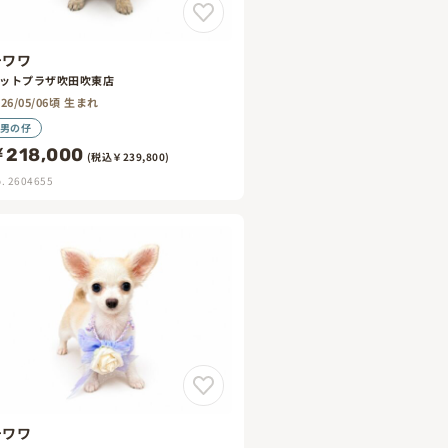
チワワ
ットプラザ吹田吹東店
026/05/06頃 生まれ
男の仔
218,000
(税込￥239,800)
. 2604655
チワワ