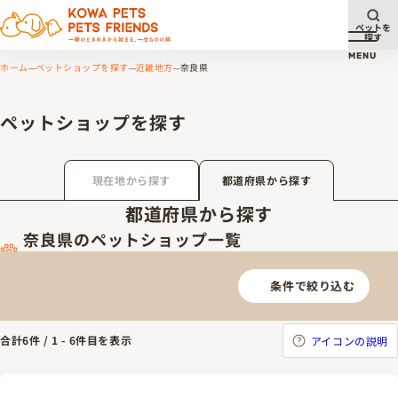
ペットを
探す
メニュ
MENU
ホーム
ペットショップを探す
近畿地方
奈良県
ペットショップを探す
現在地から探す
都道府県から探す
都道府県から探す
奈良県のペットショップ一覧
条件で絞り込む
合計
6
件 /
1
-
6
件目を表示
アイコンの説明