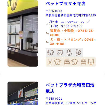
ペットプラザ王寺店
〒636-0013
奈良県北葛城郡王寺町元町2丁目2835
月～土 10：00～19：00 ／
日・祝 9：00～19：00
観賞魚・小動物：0745-73-
8080
犬・猫・トリミング：0745-
32-1188
ペットプラザ大和高田池
尻店
〒635-0021
奈良県大和高田市池尻159-1 ホームセ