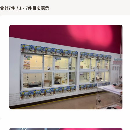
合計
7
件 /
1
-
7
件目を表示