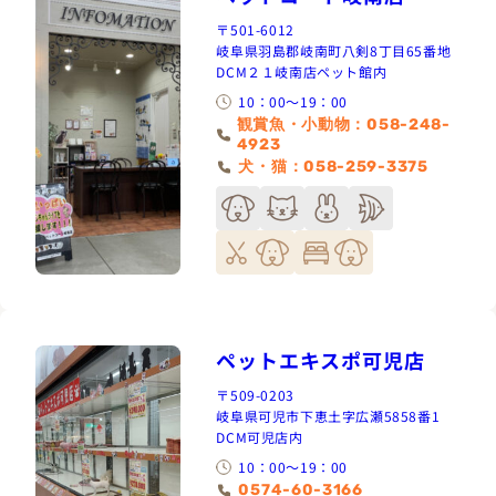
〒501-6012
岐阜県羽島郡岐南町八剣8丁目65番地
DCM２１岐南店ペット館内
10：00～19：00
観賞魚・小動物：058-248-
4923
犬・猫：058-259-3375
ペットエキスポ可児店
〒509-0203
岐阜県可児市下恵土字広瀬5858番1
DCM可児店内
10：00～19：00
0574-60-3166