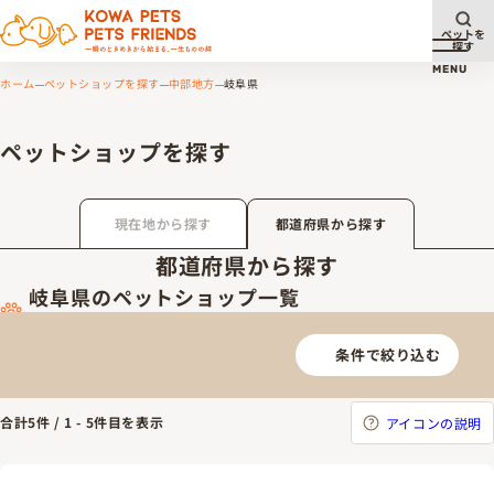
ペットを
探す
メニュ
MENU
ホーム
ペットショップを探す
中部地方
岐阜県
ペットショップを探す
現在地から探す
都道府県から探す
都道府県から探す
岐阜県のペットショップ一覧
条件で絞り込む
合計
5
件 /
1
-
5
件目を表示
アイコンの説明