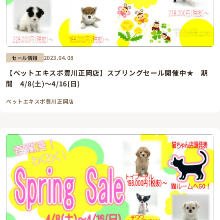
2023.04.08
セール情報
【ペットエキスポ豊川正岡店】スプリングセール開催中★ 期
間 4/8(土)～4/16(日)
ペットエキスポ豊川正岡店