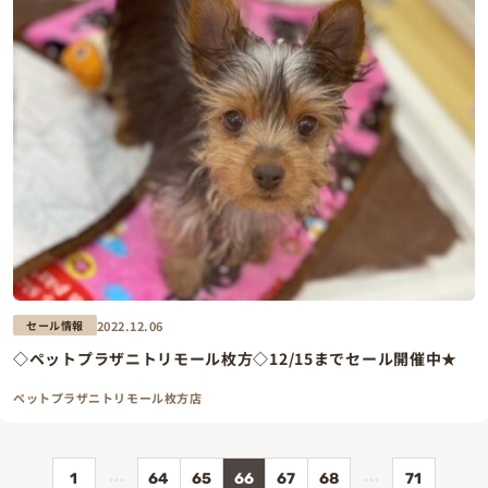
2022.12.06
セール情報
◇ペットプラザニトリモール枚方◇12/15までセール開催中★
ペットプラザニトリモール枚方店
…
…
1
64
65
66
67
68
71