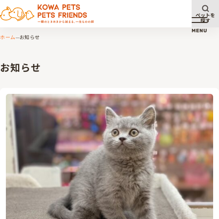
ペットを
探す
メニュ
MENU
ホーム
お知らせ
お知らせ