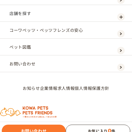
店舗を探す
コーワペッツ・ペッツフレンズの安心
ペット図鑑
お問い合わせ
お知らせ
企業情報
求人情報
個人情報保護方針
0
お問い合わせ
お気に入り
件