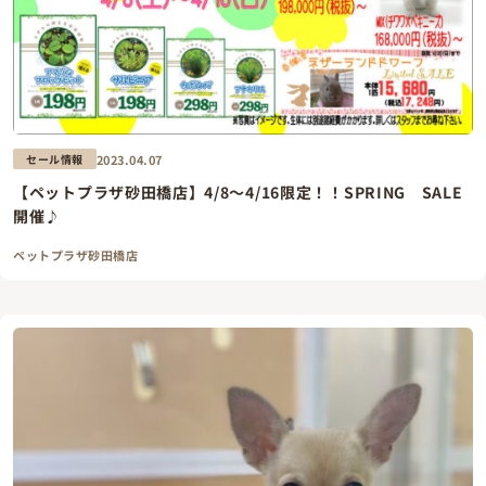
2023.04.07
セール情報
【ペットプラザ砂田橋店】4/8～4/16限定！！SPRING SALE
開催♪
ペットプラザ砂田橋店