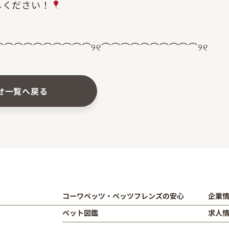
しください！
⌒⌒⌒⌒⌒⌒⌒⌒⌒⌒୨୧⌒⌒⌒⌒⌒⌒⌒⌒⌒⌒୨୧
せ一覧へ戻る
コーワペッツ・ペッツフレンズの安心
企業
ペット図鑑
求人