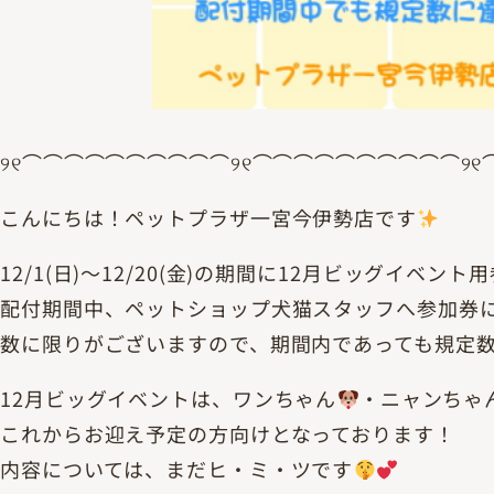
୨୧⌒⌒⌒⌒⌒⌒⌒⌒⌒⌒୨୧⌒⌒⌒⌒⌒⌒⌒⌒⌒⌒୨୧
こんにちは！ペットプラザ一宮今伊勢店です
12/1(日)～12/20(金)の期間に12月ビッグイベ
配付期間中、ペットショップ犬猫スタッフへ参加券
数に限りがございますので、期間内であっても規定
12月ビッグイベントは、ワンちゃん
・ニャンちゃ
これからお迎え予定の方向けとなっております！
内容については、まだヒ・ミ・ツです