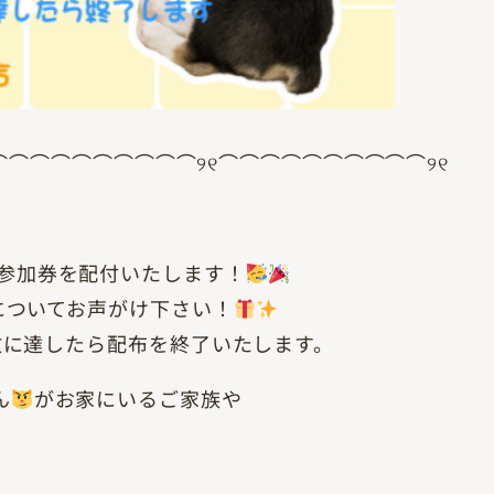
⌒⌒⌒⌒⌒⌒⌒⌒⌒⌒୨୧⌒⌒⌒⌒⌒⌒⌒⌒⌒⌒୨୧
ント用参加券を配付いたします！
についてお声がけ下さい！
数に達したら配布を終了いたします。
ん
がお家にいるご家族や