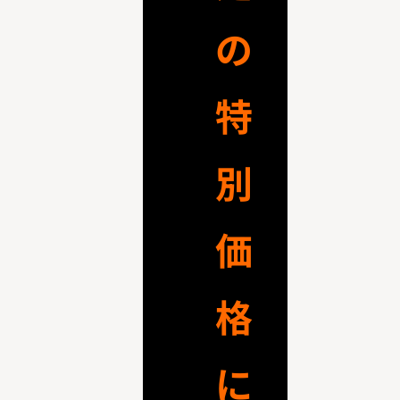
の
特
別
価
格
に