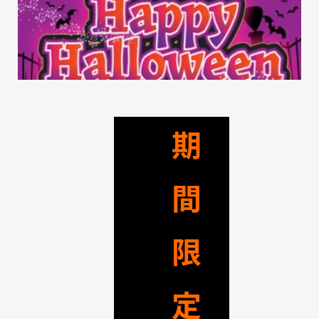
期
間
限
定