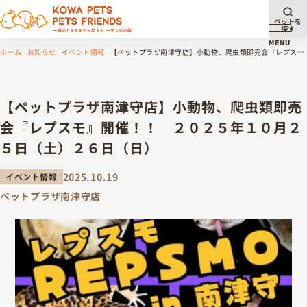
ペットを
探す
メニュ
MENU
ホーム
お知らせ
イベント情報
【ペットプラザ南津守店】小動物、爬虫類即売会『レプス
モ』開催！！ ２０２５年１０月２５日（土）２６日（日）
【ペットプラザ南津守店】小動物、爬虫類即売
会『レプスモ』開催！！ ２０２５年１０月２
５日（土）２６日（日）
2025.10.19
イベント情報
ペットプラザ南津守店