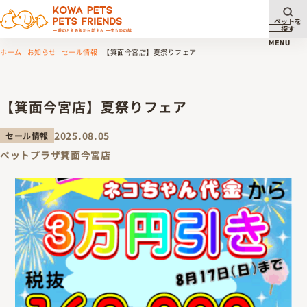
ペットを
探す
メニュ
MENU
ホーム
お知らせ
セール情報
【箕面今宮店】夏祭りフェア
【箕面今宮店】夏祭りフェア
2025.08.05
セール情報
ペットプラザ箕面今宮店