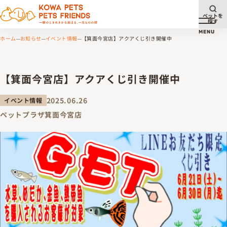
ペットを
探す
メニュ
MENU
ホーム
お知らせ
イベント情報
【箕面今宮店】アクアくじ引き開催中
【箕面今宮店】アクアくじ引き開催中
2025.06.26
イベント情報
ペットプラザ箕面今宮店