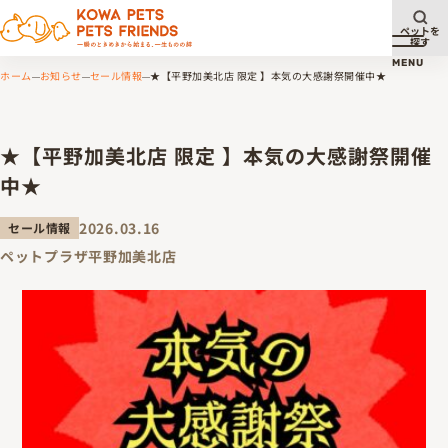
ペットを
探す
メニュ
MENU
ホーム
お知らせ
セール情報
★【平野加美北店 限定 】本気の大感謝祭開催中★
★【平野加美北店 限定 】本気の大感謝祭開催
中★
2026.03.16
セール情報
ペットプラザ平野加美北店