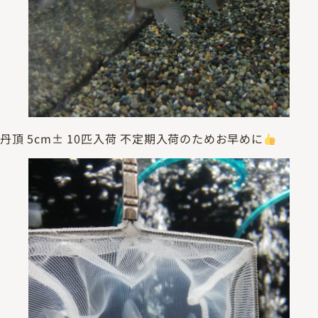
丹頂 5cm± 10匹入荷 不定期入荷のためお早めに