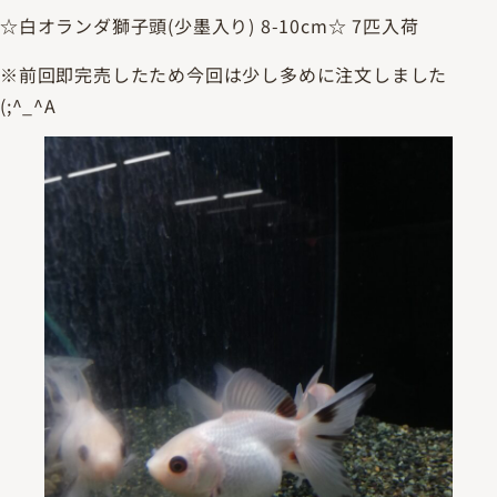
☆白オランダ獅子頭(少墨入り) 8-10cm☆ 7匹入荷
※前回即完売したため今回は少し多めに注文しました
(;^_^A