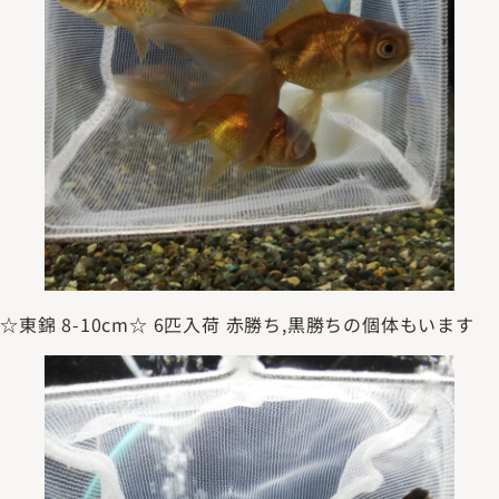
☆東錦 8-10cm☆ 6匹入荷 赤勝ち,黒勝ちの個体もいます