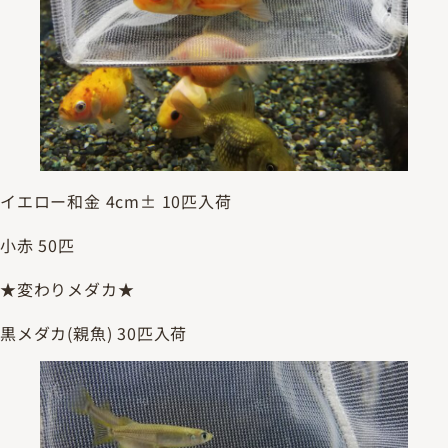
イエロー和金 4cm± 10匹入荷
小赤 50匹
★変わりメダカ★
黒メダカ(親魚) 30匹入荷