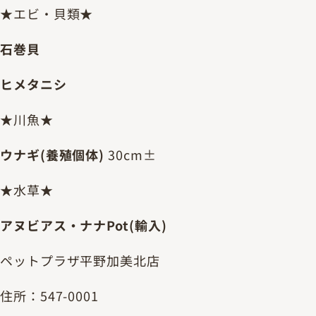
★エビ・貝類★
石巻貝
ヒメタニシ
★川魚★
ウナギ(養殖個体)
30cm±
★水草★
アヌビアス・ナナPot(輸入)
ペットプラザ平野加美北店
住所：547-0001