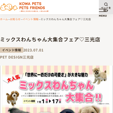
ペットを
探す
メニュ
MENU
ホーム
お知らせ
イベント情報
ミックスわんちゃん大集合フェア♡三光店
ミックスわんちゃん大集合フェア♡三光店
2023.07.01
イベント情報
PET DESIGN三光店