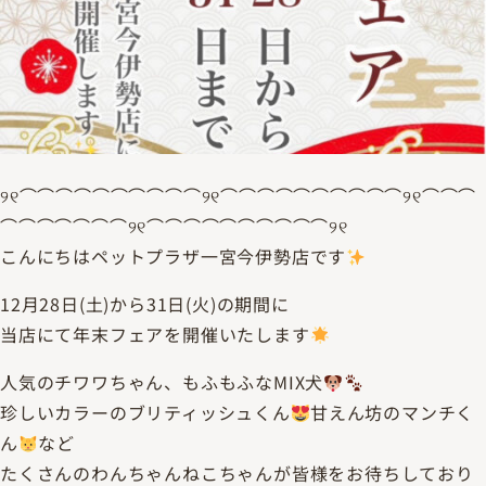
୨୧⌒⌒⌒⌒⌒⌒⌒⌒⌒⌒୨୧⌒⌒⌒⌒⌒⌒⌒⌒⌒⌒୨୧⌒⌒⌒
⌒⌒⌒⌒⌒⌒⌒୨୧⌒⌒⌒⌒⌒⌒⌒⌒⌒⌒୨୧
こんにちはペットプラザ一宮今伊勢店です
12月28日(土)から31日(火)の期間に
当店にて年末フェアを開催いたします
人気のチワワちゃん、もふもふなMIX犬
珍しいカラーのブリティッシュくん
甘えん坊のマンチく
ん
など
たくさんのわんちゃんねこちゃんが皆様をお待ちしており