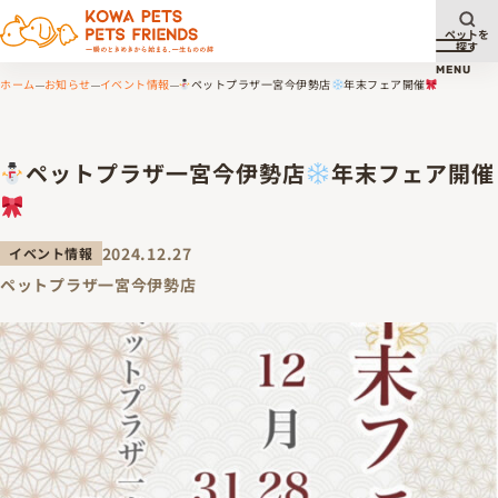
ペットを
探す
メニュ
MENU
ホーム
お知らせ
イベント情報
ペットプラザ一宮今伊勢店
年末フェア開催
ペットプラザ一宮今伊勢店
年末フェア開催
2024.12.27
イベント情報
ペットプラザ一宮今伊勢店