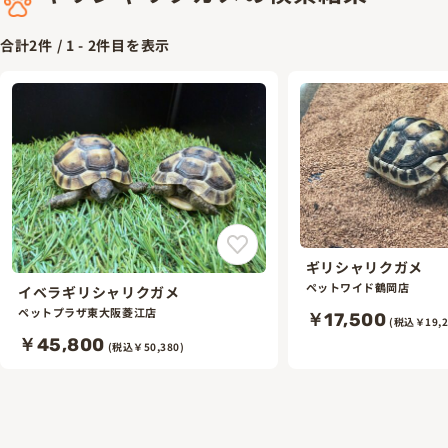
合計
2
件 /
1
-
2
件目を表示
ギリシャリクガメ
ペットワイド鶴岡店
イベラギリシャリクガメ
ペットプラザ東大阪菱江店
￥17,500
(税込￥19,2
￥45,800
(税込￥50,380)