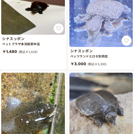
シナスッポン
ペットプラザ本羽田萩中店
シナスッポン
￥1,480
(税込￥1,628)
ペッツランドヒロセ別府店
￥3,000
(税込￥3,300)