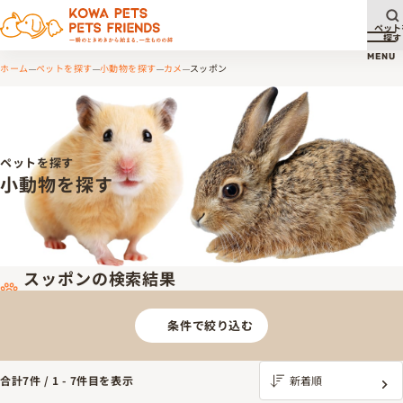
ペット
探す
メ
MENU
ホーム
ペットを探す
小動物を探す
カメ
スッポン
ペットを探す
小動物を探す
スッポンの検索結果
条件で絞り込む
合計
7
件 /
1
-
7
件目を表示