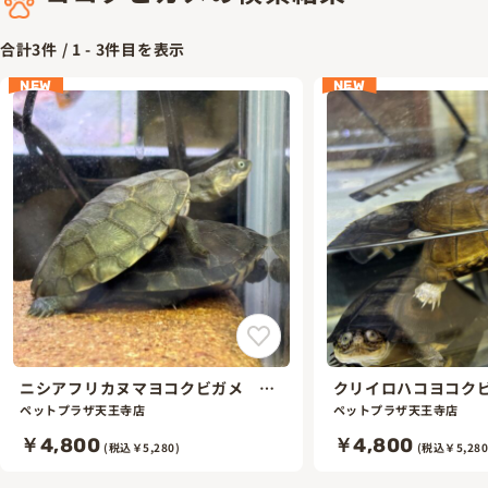
合計
3
件 /
1
-
3
件目を表示
NEW
NEW
ニシアフリカヌマヨコクビガメ ｗ
クリイロハコヨコク
ｃ
ペットプラザ天王寺店
ペットプラザ天王寺店
￥4,800
￥4,800
(税込￥5,280)
(税込￥5,280