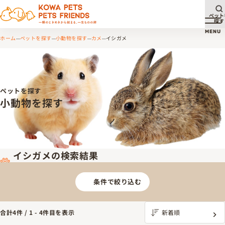
ペット
探す
メ
MENU
ホーム
ペットを探す
小動物を探す
カメ
イシガメ
ペットを探す
小動物を探す
イシガメの検索結果
条件で絞り込む
合計
4
件 /
1
-
4
件目を表示