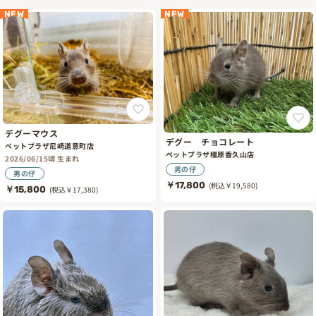
NEW
NEW
デグーマウス
デグー チョコレート
ペットプラザ尼崎道意町店
ペットプラザ橿原香久山店
2026/06/15頃 生まれ
男の仔
男の仔
￥17,800
(税込￥19,580)
￥15,800
(税込￥17,380)