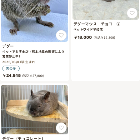
デグーマウス チョコ ②
ペットワイド早岐店
￥18,000
(税込￥19,800)
デグー
ペットアミ宇土店（熊本地震の影響により
営業停止中）
2026/03/01頃 生まれ
男の仔
￥24,545
(税込￥27,000)
デグー（チョコレート）