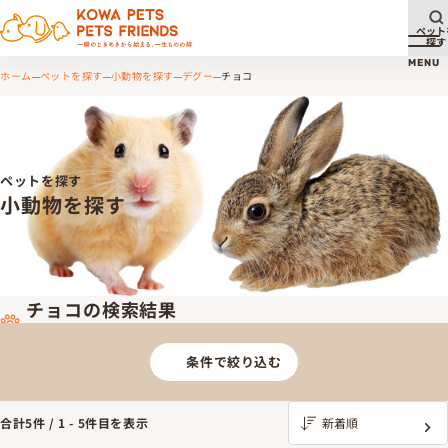
ペット
探す
メ
MENU
ホーム
ペットを探す
小動物を探す
デグー
チョコ
ペットを探す
小動物を探す
チョコの検索結果
条件で絞り込む
合計
5
件 /
1
-
5
件目を表示