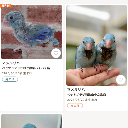
NEW
マメルリハ
ペッツランドヒロセ諫早バイパス店
2026/06/30頃 生まれ
男の仔
マメルリハ
ペットプラザ和歌山中之島店
2026/05/20頃 生まれ
女の仔