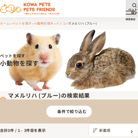
ペット
探す
メ
MENU
ホーム
ペットを探す
小動物を探す
インコ
マメルリハ (ブルー)
ペットを探す
小動物を探す
マメルリハ (ブルー)の検索結果
条件で絞り込む
合計
3
件 /
1
-
3
件目を表示