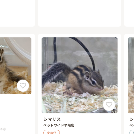
シマリス
シ
ペットワイド早岐店
ペ
80)
女の仔