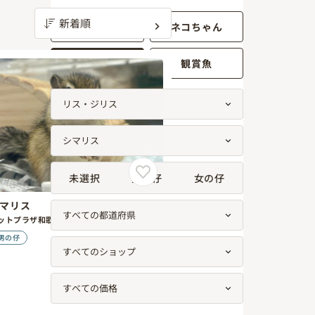
ワンちゃん
ネコちゃん
小動物
観賞魚
未選択
男の仔
女の仔
マリス
ットプラザ和歌山中之島店
男の仔