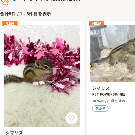
合計
8
件 /
1
-
8
件目を表示
NEW
NEW
シマリス
PET POWERS新明店
2026/06/23頃 生まれ
男の仔
シマリス