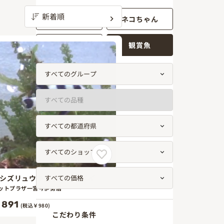
ワンちゃん
ネコちゃん
小動物
観賞魚
シズリュウキュウスズメダイ
ットプラザ一宮今伊勢店
891
(税込￥980)
こだわり条件