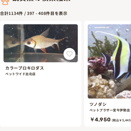
合計
1134
件 /
397
-
408
件目を表示
カラープロキロダス
ペットワイド出北店
ツノダシ
ペットプラザ一宮今伊勢店
￥4,950
(税込￥5,445