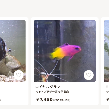
ロイヤルグラマ
ヨ
ペットプラザ一宮今伊勢店
ペ
￥7,450
￥
)
(税込￥8,195)