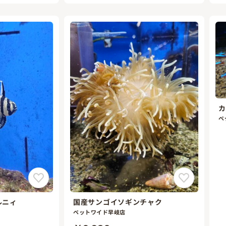
カ
ペ
ルニィ
国産サンゴイソギンチャク
ペットワイド早岐店