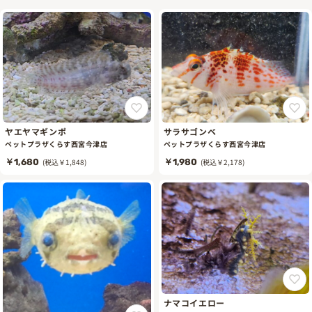
ヤエヤマギンポ
サラサゴンベ
ペットプラザくらす西宮今津店
ペットプラザくらす西宮今津店
￥1,680
(税込￥1,848)
￥1,980
(税込￥2,178)
ナマコイエロー