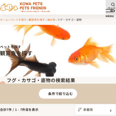
ペット
探す
メ
MENU
ホーム
ペットを探す
観賞魚を探す
海水魚
フグ・カサゴ・底物
ペットを探す
観賞魚を探す
フグ・カサゴ・底物の検索結果
条件で絞り込む
合計
7
件 /
1
-
7
件目を表示