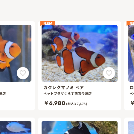
NEW
N
カクレクマノミ ペア
ロ
津店
ペットプラザくらす西宮今津店
ペ
￥6,980
￥
)
(税込￥7,678)