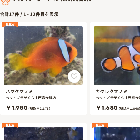
合計
17
件 /
1
-
12
件目を表示
NEW
ハマクマノミ
カクレクマノミ
ペットプラザくらす西宮今津店
ペットプラザくらす西宮今
￥1,980
￥1,680
(税込￥2,178)
(税込￥1,848
NEW
NEW