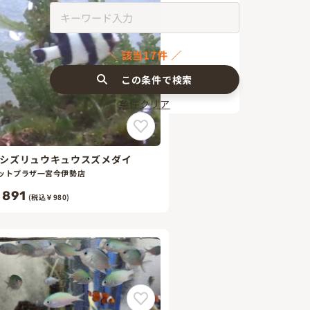
該当17件
この条件で検索
条件クリア
シズリュウキュウスズメダイ
ットプラザ一宮今伊勢店
891
(税込￥980)