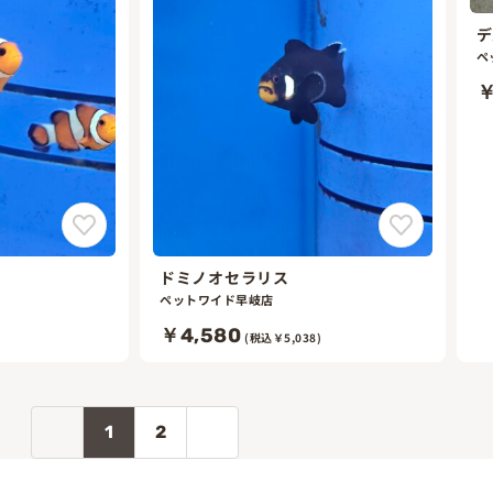
デ
ペ
￥
ドミノオセラリス
ペットワイド早岐店
￥4,580
)
(税込￥5,038)
1
2