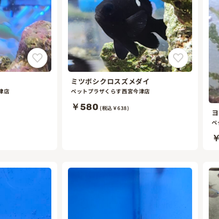
ミツボシクロスズメダイ
津店
ペットプラザくらす西宮今津店
￥580
(税込￥638)
ヨ
ペ
￥