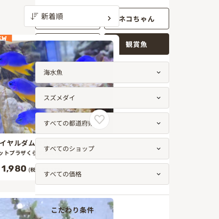
ワンちゃん
ネコちゃん
EW
小動物
観賞魚
イヤルダムセル
ットプラザくらす西宮今津店
1,980
(税込￥2,178)
こだわり条件