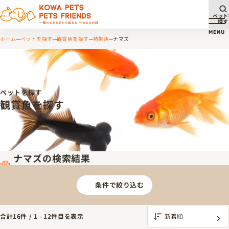
ペット
探す
メ
MENU
ホーム
ペットを探す
観賞魚を探す
熱帯魚
ナマズ
ペットを探す
観賞魚を探す
ナマズの検索結果
条件で絞り込む
合計
16
件 /
1
-
12
件目を表示