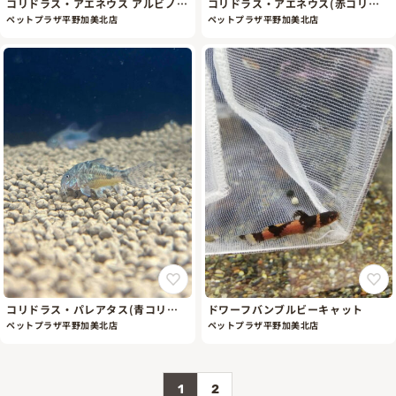
コリドラス・アエネウス アルビノ
コリドラス・アエネウス(赤コリド
(白コリドラス)
ラス)
ペットプラザ平野加美北店
ペットプラザ平野加美北店
コリドラス・パレアタス(青コリド
ドワーフバンブルビーキャット
ラス)
ペットプラザ平野加美北店
ペットプラザ平野加美北店
1
2