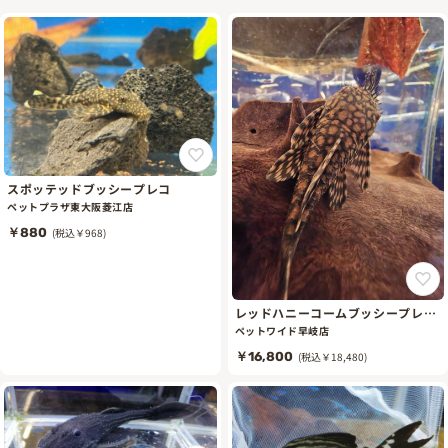
スポッテッドブッシープレコ
ペットプラザ東大阪菱江店
￥880
(税込￥968)
レッドハニーコームブッシープレコ
ML
ペットワイド早岐店
￥16,800
(税込￥18,480)