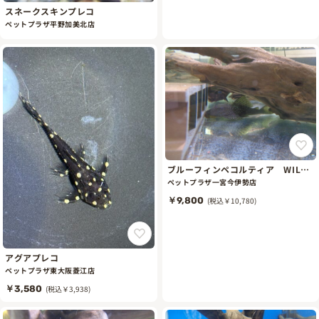
スネークスキンプレコ
ペットプラザ平野加美北店
ブルーフィンペコルティア WILD
個体
ペットプラザ一宮今伊勢店
￥9,800
(税込￥10,780)
アグアプレコ
ペットプラザ東大阪菱江店
￥3,580
(税込￥3,938)