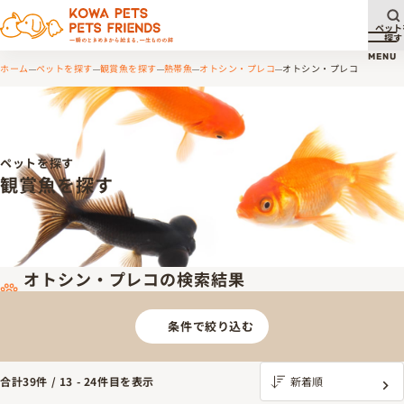
ペット
探す
メ
MENU
ホーム
ペットを探す
観賞魚を探す
熱帯魚
オトシン・プレコ
オトシン・プレコ
ペットを探す
観賞魚を探す
オトシン・プレコの検索結果
条件で絞り込む
合計
39
件 /
13
-
24
件目を表示