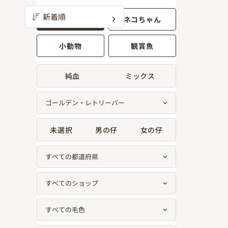
ワンちゃん
ネコちゃん
小動物
観賞魚
純血
ミックス
未選択
男の仔
女の仔