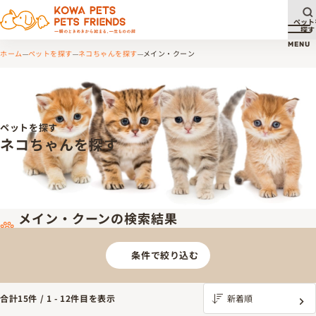
ペット
探す
メ
MENU
ホーム
ペットを探す
ネコちゃんを探す
メイン・クーン
ペットを探す
ネコちゃんを探す
メイン・クーンの検索結果
条件で絞り込む
合計
15
件 /
1
-
12
件目を表示