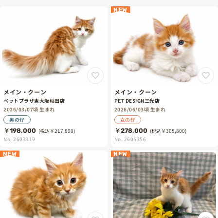
NEW
メイン・クーン
メイン・クーン
ペットプラザ東大阪稲田店
PET DESIGN三光店
2026/03/07頃 生まれ
2026/06/03頃 生まれ
男の仔
女の仔
￥198,000
(税込￥217,800)
￥278,000
(税込￥305,800)
No. 2603319
No. 2605356
NEW
NEW