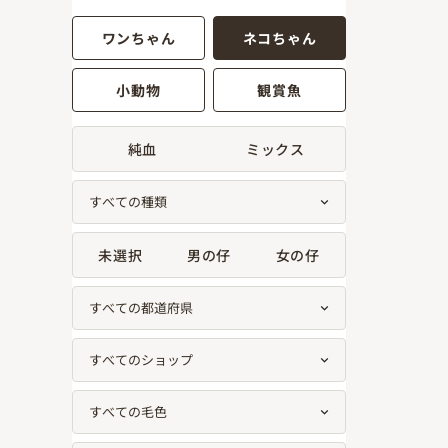
ワンちゃん
ネコちゃん
小動物
観賞魚
純血
ミックス
未選択
男の仔
女の仔