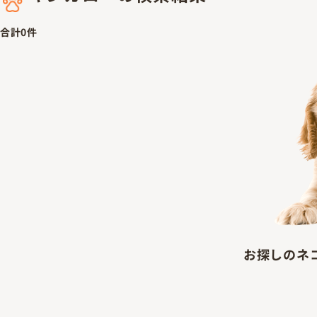
合計
0
件
お探しの
ネ