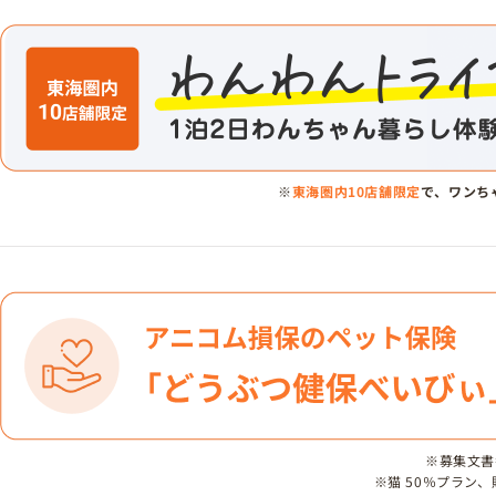
※
東海圏内10店舗限定
で、ワンち
※募集文書番号
※猫 50％プラン