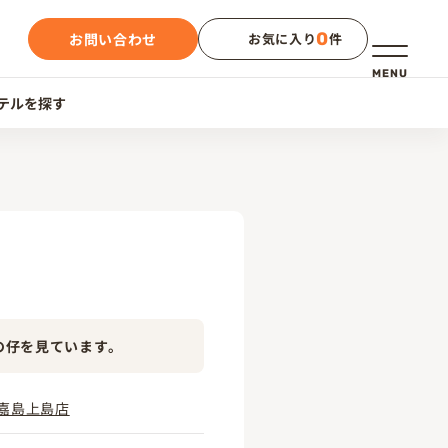
0
お問い合わせ
お気に入り
件
メニュー
MENU
テルを探す
の仔を見ています。
嘉島上島店