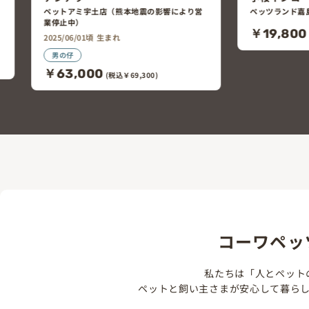
震の影響により営
ペッツランド嘉島上島店
￥19,800
(税込￥21,780)
00)
コーワペッ
私たちは「人とペット
ペットと飼い主さまが安心して暮ら