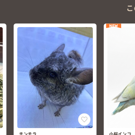
こ
NEW
小桜インコ