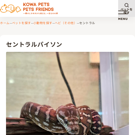
ペットを
探す
メニュ
MENU
ホーム
ペットを探す
小動物を探す
ヘビ（その他）
セントラル
セントラルパイソン