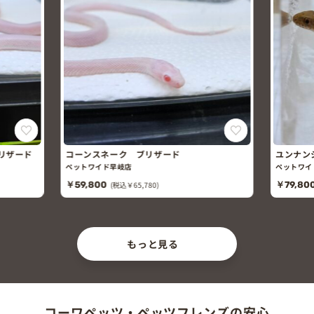
リザード
コーンスネーク ブリザード
ユンナン
ペットワイド早岐店
ペットワイ
￥59,800
(税込￥65,780)
￥79,80
もっと見る
コーワペッツ・ペッツフレンズの安心