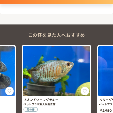
この仔を見た人へおすすめ
ネオンドワーフグラミー
ペルーグ
ペットプラザ東大阪菱江店
ペットプラ
男の仔
￥2,980