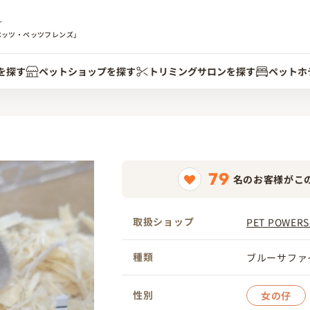
す
ペッツ・ペッツフレンズ」
を探す
ペットショップを探す
トリミングサロンを探す
ペットホ
79
名のお客様がこ
取扱ショップ
PET POWE
種類
ブルーサファ
性別
女の仔