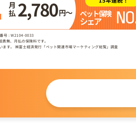
 : W2104-0033
、賠責無、月払の保険料です。
しています。 ㈱富士経済発行「ペット関連市場マーケティング総覧」調査
この仔について
問い合わせる
。