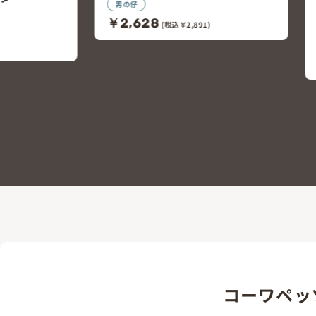
黒）
PET POWERS北野通店
91)
2026/06/01頃 生まれ
男の仔
￥2,727
(税込￥3,000)
コーワペッ