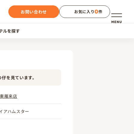
0
お問い合わせ
お気に入り
件
メニュー
MENU
テルを探す
の仔を見ています。
RS東雁来店
イアハムスター