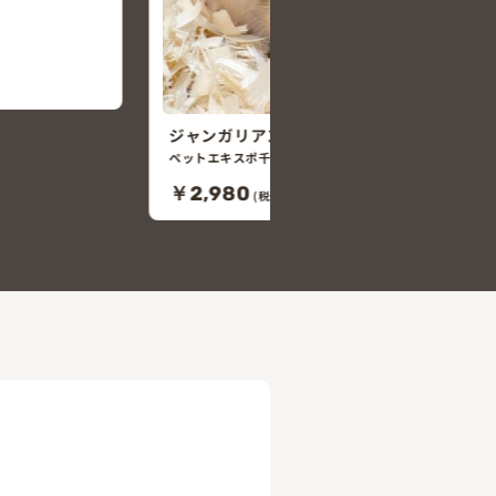
PET POWERS新明店
2026/06/23頃 生まれ
男の仔
ムスター
78)