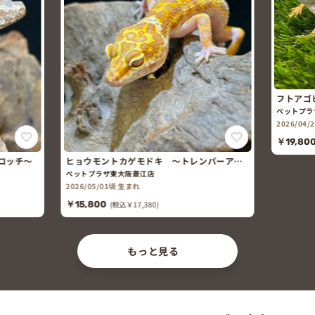
フトアゴヒゲトカゲ(オレンジハイポ)
パンサー
ペットプラザ天王寺店
ペットプラ
2026/04/25頃 生まれ
2026/03
男の仔
￥19,800
(税込￥21,780)
￥128,0
パーアル
もっと見る