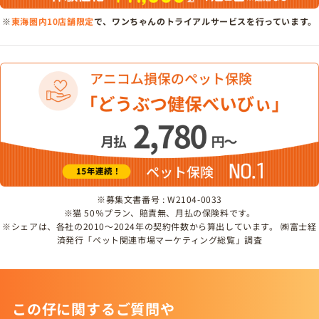
※
東海圏内10店舗限定
で、ワンちゃんのトライアルサービスを行っています。
※募集文書番号 : W2104-0033
※猫 50％プラン、賠責無、月払の保険料です。
※シェアは、各社の2010～2024年の契約件数から算出しています。 ㈱富士経
済発行「ペット関連市場マーケティング総覧」調査
この仔に関するご質問や