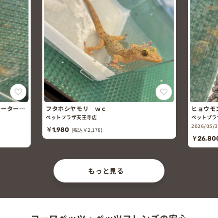
サ
フタホシヤモリ ｗｃ
ヒョウモントカゲ
ド)
ペットプラザ天王寺店
ペットプラザ天王寺
2026/05/30頃 生ま
￥1,980
(税込￥2,178)
￥26,800
(税込￥2
もっと見る