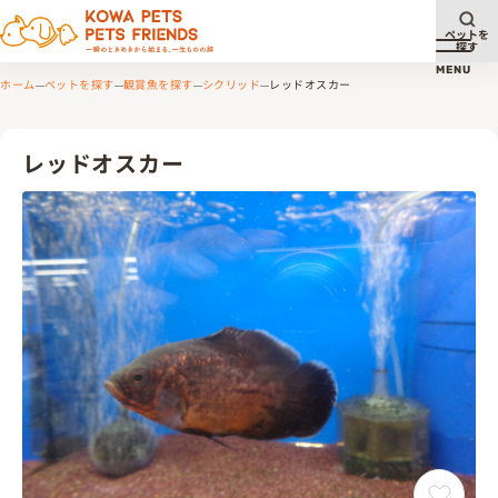
ペットを
探す
メニュ
MENU
ホーム
ペットを探す
観賞魚を探す
シクリッド
レッドオスカー
レッドオスカー