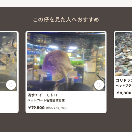
この仔を見た人へおすすめ
コリドラ
ペットプラ
￥8,800
淡水エイ モトロ
ペットコート名古屋城北店
￥79,800
(税込￥87,780)