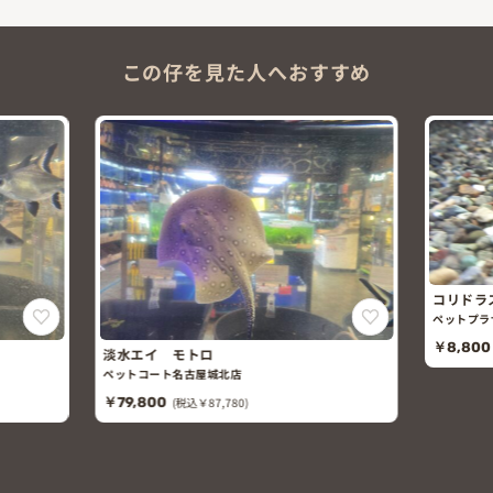
この仔を見た人へおすすめ
コリドラ
ペットプラ
￥8,800
淡水エイ モトロ
ペットコート名古屋城北店
￥79,800
(税込￥87,780)