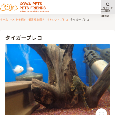
ペットを
探す
メニュ
MENU
ホーム
ペットを探す
観賞魚を探す
オトシン・プレコ
タイガープレコ
タイガープレコ