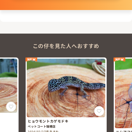
この仔を見た人へおすすめ
NEW
NEW
ヒョウモントカゲモドキ
ペットコート瑞穂店
ニシアフ
2026/02/27頃 生まれ