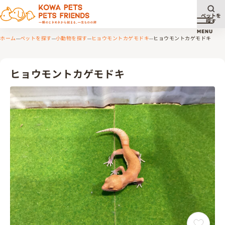
ペットを
探す
メニュ
MENU
ホーム
ペットを探す
小動物を探す
ヒョウモントカゲモドキ
ヒョウモントカゲモドキ
ヒョウモントカゲモドキ