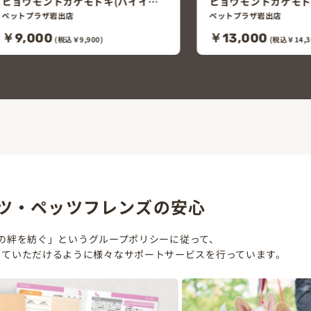
ヒョウモントカゲモドキ(アルビノ)
ヒョウモントカゲモ
ノー)
ペットプラザ岩出店
ペットプラザ岩出店
￥13,000
￥16,000
(税込￥14,300)
(税込￥17,
ツ・ペッツフレンズの安心
の絆を紡ぐ」というグループポリシーに従って、
していただけるように様々なサポートサービスを行っています。