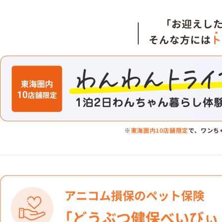
「お迎えし
そんな方には
ト
※
東海圏内10店舗限定
で、ワンち