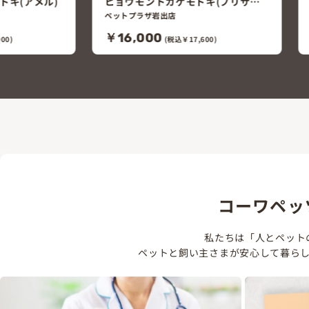
ドキ(ブリザー
ヒョウモントカゲモドキ(ハイイエ
ロー)
ペットプラザ岩出店
￥9,000
600)
(税込￥9,900)
コーワペッ
私たちは「人とペット
ペットと飼い主さまが安心して暮ら