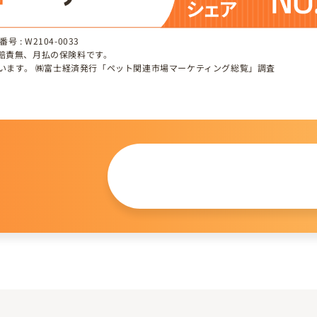
 : W2104-0033
、賠責無、月払の保険料です。
しています。 ㈱富士経済発行「ペット関連市場マーケティング総覧」調査
この仔について
問い合わせる
。