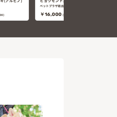
ドキ(マックス
ニシアフリカトカゲモドキ(アメル)
ペットプラザ岩出店
￥20,000
600)
(税込￥22,000)