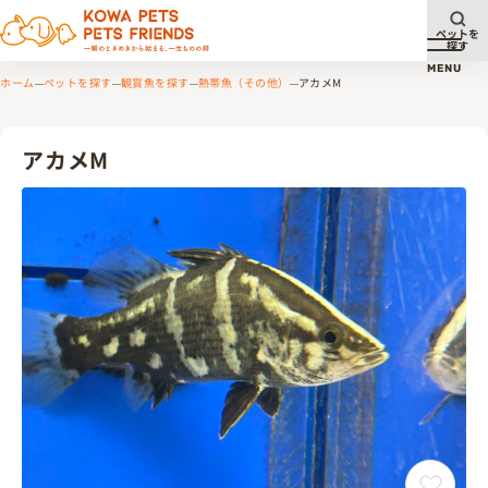
ペットを
探す
メニュ
MENU
ホーム
ペットを探す
観賞魚を探す
熱帯魚（その他）
アカメM
アカメM