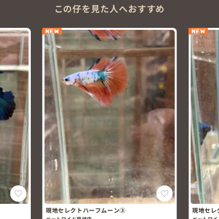
この仔を見た人へおすすめ
NEW
NEW
現地セレクトハーフムーン③
現地セレ
ペットワイド早岐店
ペットワイ