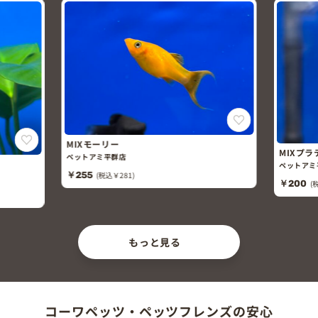
MIXモーリー
MIXプラティ
ペットアミ平群店
ペットアミ平群
￥255
(税込￥281)
￥200
(税込￥2
もっと見る
コーワペッツ・ペッツフレンズの安心