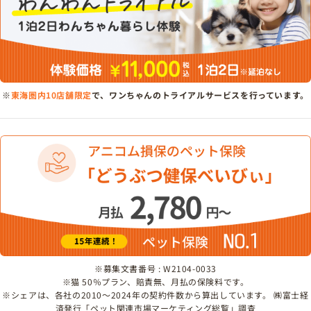
※
東海圏内10店舗限定
で、ワンちゃんのトライアルサービスを行っています。
※募集文書番号 : W2104-0033
※猫 50％プラン、賠責無、月払の保険料です。
※シェアは、各社の2010～2024年の契約件数から算出しています。 ㈱富士経
済発行「ペット関連市場マーケティング総覧」調査