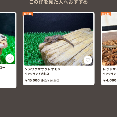
この仔を見た人へおすすめ
NEW
NEW
ロー
ソメワケササクレヤモリ
レッドサ
ペッツランド大村店
ペッツラン
￥15,000
(税込￥16,500)
￥4,000