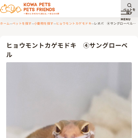
ペットを
探す
メニュ
MENU
ホーム
ペットを探す
小動物を探す
ヒョウモントカゲモドキ
レオパ ④サングローベル
EU繁殖個体
ヒョウモントカゲモドキ ④サングローベ
ル