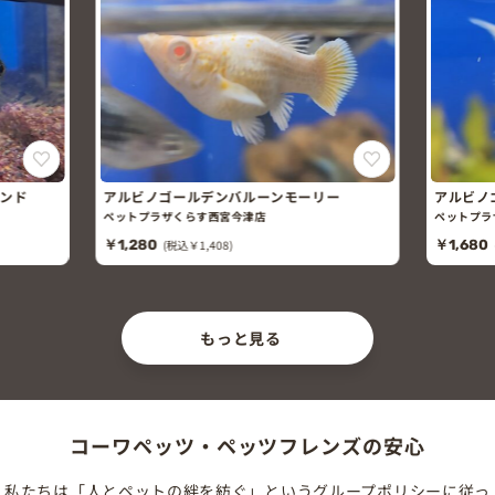
バンド
アルビノゴールデンバルーンモーリー
アルビノ
リー
ペットプラザくらす西宮今津店
ペットプラ
￥1,280
(税込￥1,408)
￥1,680
もっと見る
コーワペッツ・ペッツフレンズの安心
私たちは「人とペットの絆を紡ぐ」というグループポリシーに従っ