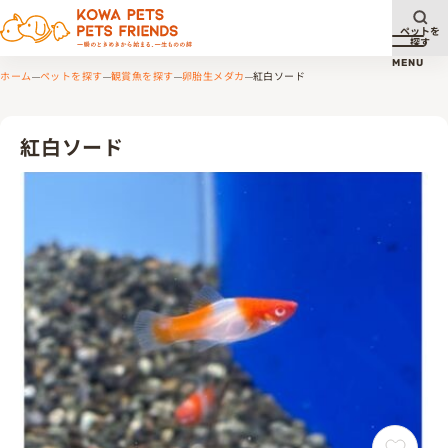
ペットを
探す
メニュ
MENU
ホーム
ペットを探す
観賞魚を探す
卵胎生メダカ
紅白ソード
紅白ソード