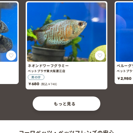
ネオンドワーフグラミー
ペルーグ
ペットプラザ東大阪菱江店
ペットプラ
男の仔
￥2,980
￥680
(税込￥748)
もっと見る
コーワペッツ・ペッツフレンズの安心