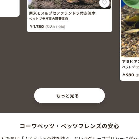
南米モス＆ブセファランドラ付き流木
ペットプラザ東大阪菱江店
￥1,780
(税込￥1,958)
アヌビア
ペットプラ
￥980
(
もっと見る
コーワペッツ・ペッツフレンズの安心
私たちは「人とペットの絆を紡ぐ」というグループポリシーに従っ