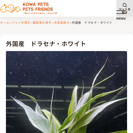
ペットを
探す
メニュ
MENU
ホーム
ペットを探す
観賞魚を探す
水草鉛巻き
外国産 ドラセナ・ホワイト
外国産 ドラセナ・ホワイト