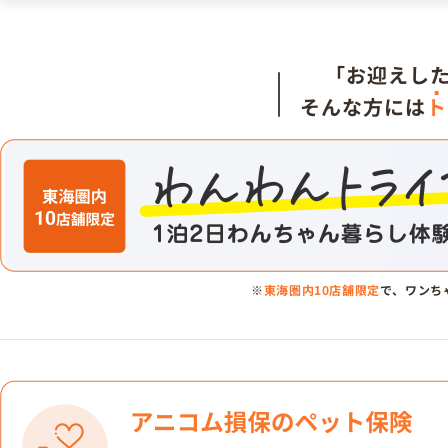
「お迎えし
そんな方には
ト
※
東海圏内10店舗限定
で、ワンち