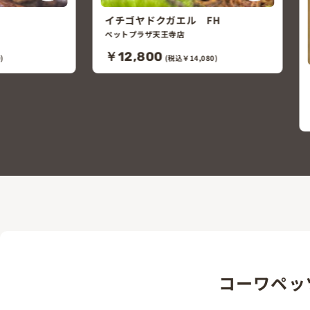
FH
80)
フライシュマンアマガエルモドキ
（グミガエル）
ペットプラザ平野加美北店
￥12,000
(税込￥13,200)
コーワペッ