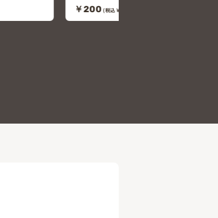
クツアアメガエル
ペットプラザ天王寺店
￥9,800
(税込￥10,780)