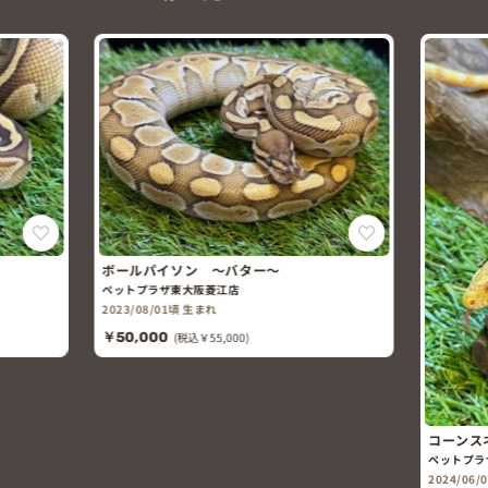
ボールパイソン ～バター～
ペットプラザ東大阪菱江店
2023/08/01頃 生まれ
￥50,000
(税込￥55,000)
コーンスネー
ペットプラザ東
2024/06/01頃