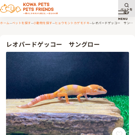
ペットを
探す
メニュ
MENU
ホーム
ペットを探す
小動物を探す
ヒョウモントカゲモドキ
レオパードゲッコー サング
ロー
レオパードゲッコー サングロー